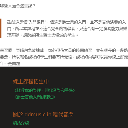
哪些人適合這堂課？
雖然這是個“入門課程”，但這是爵士樂的入門，並不是吉他演奏的入
門，所以本課程並不適合完全的初學者，只適合有一定演奏能力與樂
理基礎，想跨越陌生爵士樂領域的學生。
學習爵士樂請勿急於速成，你必須花大量的時間練習，會有很長的一段路
要走，所以報名課程的學生們要有所覺悟，課程的內容可以讓你練上好幾
年不是問題！
線上課程招生中
《拯救你的樂理．現代音樂和聲學》
《爵士吉他入門訓練班》
關於 ddmusic.in 噹代音樂
網站介紹