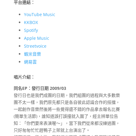
平台連結：
YouTube Music
KKBOX
Spotify
Apple Music
Streetvoice
蝦米音樂
網易雲
唱片介紹：
同名EP：發行日期 2009/03
發行日也是我們成團的日期，我們組團的過程與大多數樂
團不太一樣，我們原先都只是各自彼此認識合作的搭擋，
一起創作音樂然後將一些覺得還不錯的作品拿去報名比賽
(簡單生活節)，誰知道誤打誤撞就入圍了，經主辨單位告
知：「你們要來表演喔～」，當下我們從來都沒練過團，
只好匆匆忙忙趕鴨子上架就上台演出了。