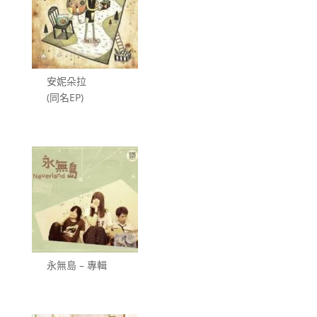
安妮朵拉
(同名EP)
永無島 – 專輯