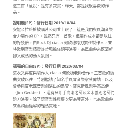
這三首「魚說、是有多寂寞、昨天」都是我很喜歡的作
品。
證明題(EP)：發行日期 2019/10/04
安妮朵拉終於被唱片公司看上眼了，這是我們與風潮音樂
合力製作的 EP ，雖然只有一首歌，但製作成本卻是以往
的好幾倍，由Rock DJ ciacia 何欣穗跨刀擔任製作人，並
特邀到音樂精靈許哲珮擔任鋼琴演奏，為單曲帶來既清新
卻又成熟的動人氛圍。
孤獨的自由(EP)：發行日期 2020/03/04
這次又再度與製作人 ciacia 何欣穗老師合作。三首歌的編
曲突破以往，特別邀請了知名手風琴音樂家蔡偉靖，以及
曾參與百老匯音樂劇演出的黑管、薩克斯風樂手高杰伊
（Jim Geddes）、還有貝斯手高潮老師及金木義則老師們
跨刀演奏。除了讓音樂性與層次更為豐富外，也為歌曲帶
來溫潤而從容的輕熟質地。