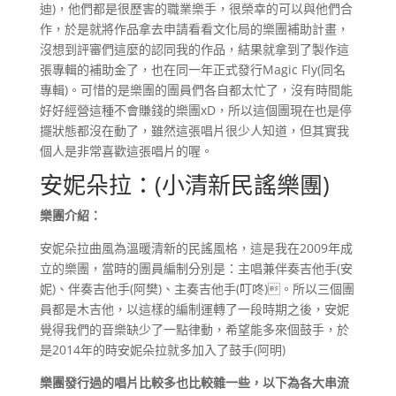
迪)，他們都是很歷害的職業樂手，很榮幸的可以與他們合
作，於是就將作品拿去申請看看文化局的樂團補助計畫，
沒想到評審們這麼的認同我的作品，結果就拿到了製作這
張專輯的補助金了，也在同一年正式發行Magic Fly(同名
專輯)。可惜的是樂團的團員們各自都太忙了，沒有時間能
好好經營這種不會賺錢的樂團xD，所以這個團現在也是停
擺狀態都沒在動了，雖然這張唱片很少人知道，但其實我
個人是非常喜歡這張唱片的喔。
安妮朵拉：(小清新民謠樂團)
樂團介紹：
安妮朵拉曲風為溫暖清新的民謠風格，這是我在2009年成
立的樂團，當時的團員編制分別是：主唱兼伴奏吉他手(安
妮)、伴奏吉他手(阿樊)、主奏吉他手(叮咚)。所以三個團
員都是木吉他，以這樣的編制運轉了一段時期之後，安妮
覺得我們的音樂缺少了一點律動，希望能多來個鼓手，於
是2014年的時安妮朵拉就多加入了鼓手(阿明)
樂團發行過的唱片比較多也比較雜一些，以下為各大串流