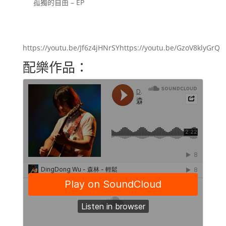
孤獨的自由 – EP
https://youtu.be/Jf6z4jHNrSYhttps://youtu.be/GzoV8klyGrQ
配樂作品：