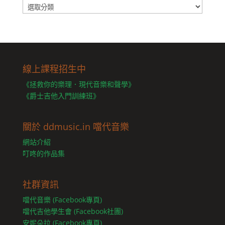
分
類
線上課程招生中
《拯救你的樂理．現代音樂和聲學》
《爵士吉他入門訓練班》
關於 ddmusic.in 噹代音樂
網站介紹
叮咚的作品集
社群資訊
噹代音樂 (Facebook專頁)
噹代吉他學生會 (Facebook社團)
安妮朵拉 (Facebook專頁)