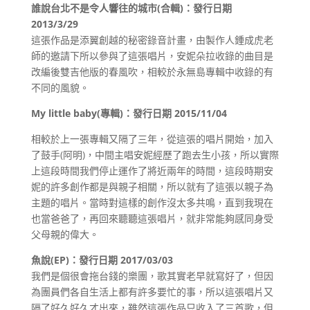
誰說台北不是令人響往的城市(合輯)：發行日期
2013/3/29
這張作品是添翼創越的秘密錄音計畫，由製作人鍾成虎老
師的邀請下所以參與了這張唱片，安妮朵拉收錄的曲目是
改編後雙吉他版的春風吹，相較於永無島專輯中收錄的有
不同的風貌。
My little baby(專輯)：發行日期 2015/11/04
相較於上一張專輯又隔了三年，從這張的唱片開始，加入
了鼓手(阿明)，中間主唱安妮經歷了跑去生小孩，所以實際
上這段時間我們停止運作了將近兩年的時間，這段時期安
妮的許多創作都是與親子相關，所以就有了這張以親子為
主題的唱片。當時對這樣的創作沒太多共鳴，直到我現在
也當爸爸了，再回來聽聽這張唱片，就非常能夠感同身受
父母親的偉大。
魚說(EP)：發行日期 2017/03/03
我們是個很會拖台錢的樂團，歌其實老早就寫好了，但因
為團員們各自生活上都有許多要忙的事，所以這張唱片又
隔了好久好久才出來，雖然這張作品只收入了三首歌，但