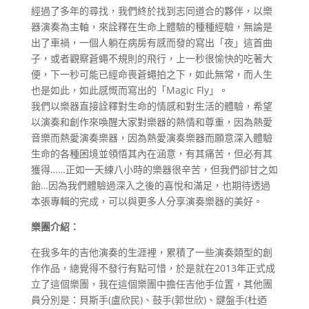
經過了多年的尋找，我們終於找到志同道合的夥伴，以樂
器演奏為主軸，來詮釋在生命上體驗的種種經驗，無論是
出了車禍，一個人躺在病房有感而發的寫出「夜」這首曲
子，或者觀察蒼蠅不規則的飛行，上一秒很愉快的吃著大
便，下一秒可能已經命喪蒼蠅拍之下，如此無常，而人生
也是如此，如此感慨而寫出的「Magic Fly」。
我們以樂器直接詮釋對生命的情感和對生活的體驗，希望
以演奏和創作來喚醒大家對樂器的熱情和尊重，因為熱愛
音樂而熱愛演奏樂器，因為熱愛演奏樂器而願意深入體驗
生命的各種困境並領悟其內在涵意，有其痛苦，但必有其
獲得……正如一天練八小時的樂器很辛苦，但我們卻甘之如
飴…因為我們體驗過深入之後的喜悅和滿足，也期待透過
本張專輯的完成，可以與更多人分享演奏樂器的美好。
樂團介紹：
在我多年的吉他演奏的生涯裡，累積了一些演奏類型的創
作作品，總覺得不發行有點可惜，於是就在2013年正式成
立了這個樂團，我在這個樂團中擔任吉他手位置，其他團
員分別是：貝斯手(盧欣民)、鼓手(郭世欣)、鍵盤手(杜迺