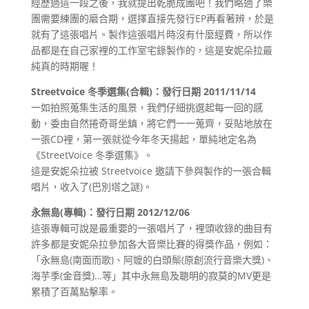
經歷過這一段之後，我就提出乾脆成團吧！我們略過了樂
團需要練團的磨合期，選擇直接先發行EP再看著辨，於是
就有了這張唱片。製作這張唱片時沒有什麼經費，所以作
品都是在自己家裡的工作室宅錄製作的，這是安妮朵拉最
純真的時期喔！
Streetvoice 冬季選集(合輯)：發行日期 2011/11/14
一如拍照蒐集生活的風景，我們仔細挑選起每一回的感
動，委由自然捲奇哥坐鎮，將它們一一蒐齊，妥貼地放在
一張CD裡，第一張就從今年冬天揚起，單純地定名為
《StreetVoice 冬季選集》。
這是安妮朵拉被 Streetvoice 邀請下參與製作的一張合輯
唱片，收入了(巴別塔之謎)。
永無島(專輯)：發行日期 2012/12/06
這張專輯可說是最重要的一張唱片了，裡頭收錄的曲目有
許多都是安妮朵拉參加各大音樂比賽的得獎作品，例如：
「永無島(南面而歌)、阿嬤的白頭鬃(原創流行音樂大獎)、
海芋季(金音獎)…等」其中永無島及聰明的寂莫的MV更是
累積了百萬點擊率。