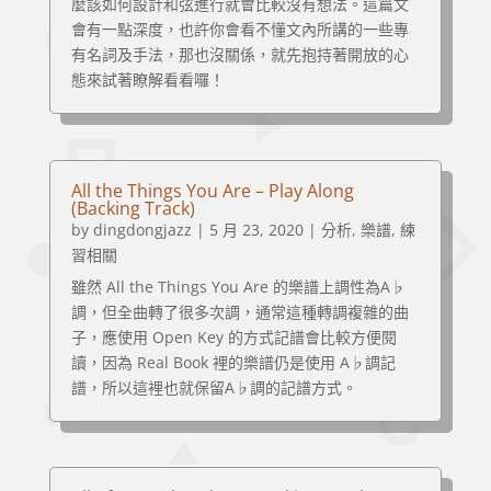
麼該如何設計和弦進行就會比較沒有想法。這篇文
會有一點深度，也許你會看不懂文內所講的一些專
有名詞及手法，那也沒關係，就先抱持著開放的心
態來試著瞭解看看囉！
All the Things You Are – Play Along
(Backing Track)
by
dingdongjazz
|
5 月 23, 2020
|
分析
,
樂譜
,
練
習相關
雖然 All the Things You Are 的樂譜上調性為A♭
調，但全曲轉了很多次調，通常這種轉調複雜的曲
子，應使用 Open Key 的方式記譜會比較方便閱
讀，因為 Real Book 裡的樂譜仍是使用 A♭調記
譜，所以這裡也就保留A♭調的記譜方式。