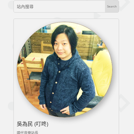
吳為民 (叮咚)
噹代音樂站長