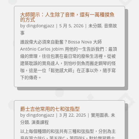
大師開示：人生除了音樂，還有一萬種摸魚
的方式
by
dingdongjazz
|
5 月 5, 2026
|
未分類
,
音樂故
事
誰說偉大必須來自勤奮？Bossa Nova 大師
Antônio Carlos Jobim 用他的一生告訴我們：最頂
級的樂理，往往包裹在最日常的廢柴生活裡。從被
建築耽誤的賞鳥達人，到怕吵到魚而搬走鋼琴的怪
咖，這是一位「鬆弛感大師」在正事以外，隨手寫
下的傳奇。
爵士吉他常用的七和弦指型
by
dingdongjazz
|
3 月 22, 2025
|
實用圖表
,
未
分類
,
演奏課程
以上每個種類的和弦共有三種和弦指型，分別為主
音在第六弦G、第五弦C、第四弦F，對於學習爵士