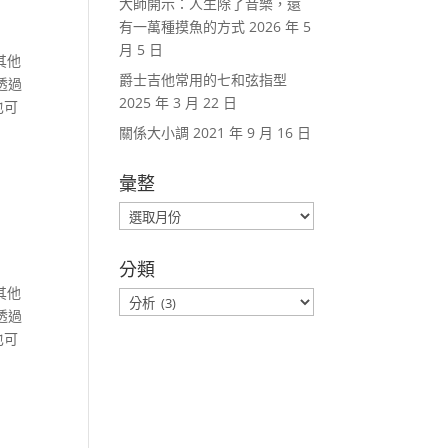
大師開示：人生除了音樂，還
有一萬種摸魚的方式
2026 年 5
月 5 日
有其他
爵士吉他常用的七和弦指型
透過
2025 年 3 月 22 日
也可
關係大小調
2021 年 9 月 16 日
彙整
彙
整
分類
有其他
分
透過
類
也可