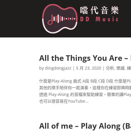
All the Things You Are –
by
dingdongjazz
|
5 月 23, 2020
|
分析
,
樂譜
,
什麼是Play-Along 曲式 A段 B段 C段 D段 什麼
其他的樂手陪伴你一起演奏，這樣你在練習即興時
透過 Play-Along 的音檔來幫助練習，簡單的講Pl
也可以很容易在YouTube...
All of me – Play Along (