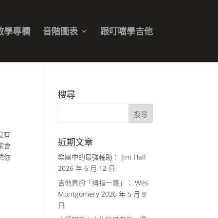
教學專欄
音階圖表
跟叮噹學吉他
搜尋
，沒有
近期文章
家會
雖然你
樂團中的最強輔助： Jim Hall
2026 年 6 月 12 日
吉他界的「拇指一哥」： Wes
Montgomery
2026 年 5 月 8
日