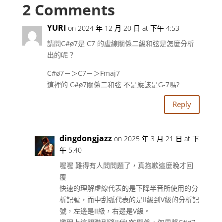
2 Comments
YURI
on 2024 年 12 月 20 日 at 下午 4:53
請問C#ø7是 C7 的虛線關係二級和弦是怎麼分析
出的呢？
C#ø7－＞C7－＞Fmaj7
這裡的 C#ø7關係二和弦 不是應該是G-7嗎?
Reply
dingdongjazz
on 2025 年 3 月 21 日 at 下
午 5:40
喔喔 難得有人問問題了，真抱歉這麼晚才回
覆
快速的理解虛線代表的是下降半音所使用的分
析記號，而中刮弧代表的是II級到V級的分析記
號，左邊是II級，右邊是V級。