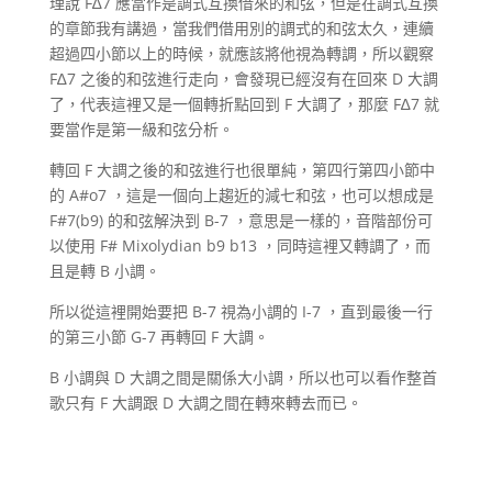
理說 F∆7 應當作是調式互換借來的和弦，但是在調式互換
的章節我有講過，當我們借用別的調式的和弦太久，連續
超過四小節以上的時候，就應該將他視為轉調，所以觀察
F∆7 之後的和弦進行走向，會發現已經沒有在回來 D 大調
了，代表這裡又是一個轉折點回到 F 大調了，那麼 F∆7 就
要當作是第一級和弦分析。
轉回 F 大調之後的和弦進行也很單純，第四行第四小節中
的 A#o7 ，這是一個向上趨近的減七和弦，也可以想成是
F#7(b9) 的和弦解決到 B-7 ，意思是一樣的，音階部份可
以使用 F# Mixolydian b9 b13 ，同時這裡又轉調了，而
且是轉 B 小調。
所以從這裡開始要把 B-7 視為小調的 I-7 ，直到最後一行
的第三小節 G-7 再轉回 F 大調。
B 小調與 D 大調之間是關係大小調，所以也可以看作整首
歌只有 F 大調跟 D 大調之間在轉來轉去而已。