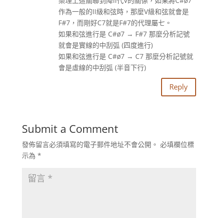
樂理上這關聯到降II代V的關係，如果將C#ø7
作為一般的II級和弦時，那麼V級和弦就會是
F#7，而剛好C7就是F#7的代理屬七。
如果和弦進行是 C#ø7 → F#7 那麼分析記號
就會是實線的中刮弧 (四度進行)
如果和弦進行是 C#ø7 → C7 那麼分析記號就
會是虛線的中刮弧 (半音下行)
Reply
Submit a Comment
發佈留言必須填寫的電子郵件地址不會公開。
必填欄位標
示為
*