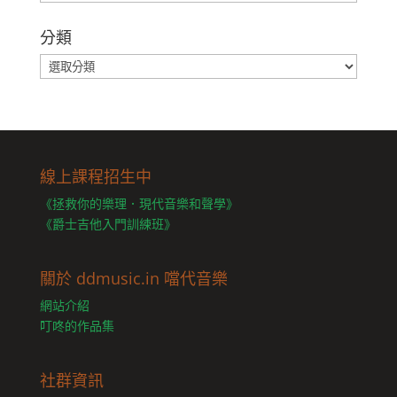
整
分類
分
類
線上課程招生中
《拯救你的樂理．現代音樂和聲學》
《爵士吉他入門訓練班》
關於 ddmusic.in 噹代音樂
網站介紹
叮咚的作品集
社群資訊