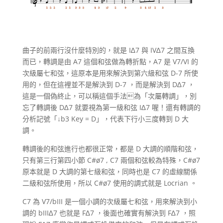
曲子的前兩行沒什麼特別的，就是 I∆7 與 IV∆7 之間互換
而已，轉調是由 A7 這個和弦做為轉折點，A7 是 V7/VI 的
次級屬七和弦，這原本是用來解決到第六級和弦 D-7 所使
用的，但在這裡並不是解決到 D-7 ，而是解決到 D∆7 ，
這是一個偽終止，可以稱這個手法為「次屬轉調」，別
忘了轉調後 D∆7 就要視為第一級和弦 I∆7 喔！還有轉調的
分析記號「↓b3 Key = D」，代表下行小三度轉到 D 大
調。
轉調後的和弦進行也都很正常，都是 D 大調的順階和弦，
只有第三行第四小節 C#ø7 , C7 兩個和弦較為特殊，C#ø7
原本就是 D 大調的第七級和弦，同時也是 C7 的虛線關係
二級和弦所使用，所以 C#ø7 使用的調式就是 Locrian 。
C7 為 V7/bIII 是一個小調的次級屬七和弦，用來解決到小
調的 bIII∆7 也就是 F∆7 ，後面也確實有解決到 F∆7 ，照