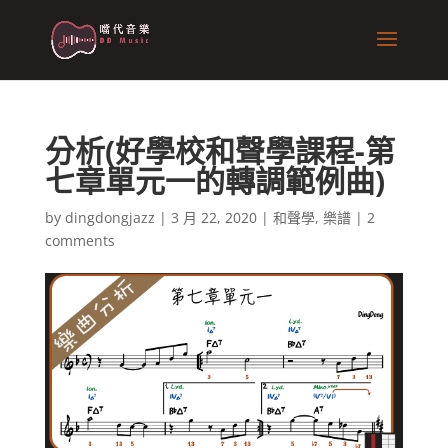
分析(好學校和聲學課程-第
七章單元一的轉調範例曲)
by
dingdongjazz
|
3 月 22, 2020
|
和聲學
,
樂譜
|
2
comments